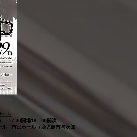
サート
 17:30開場18：00開演
ール 市民ホール（鹿児島市与次郎