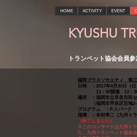
HOME
ACTIVITY
EVENT
KYUSHU T
トランペット協会会員参
福岡ブラスソサエティ 第
日時 ：2017年4月30日（日
13：00開場 13：3
場所 ：福岡市立早良市民
（福岡市早良区百地2-2
プログラム ：P.スパーク
指揮 ：本村孝二（九州ト
（終了しました）
※このコンサートは九州ト
た、九州トランペット協会