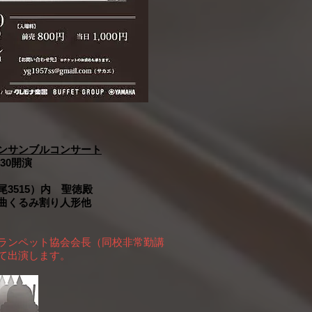
ンサンブルコンサート
30開演
3515）内 聖徳殿
曲くるみ割り人形他
ランペット協会会長（同校非常勤講
て出演します。