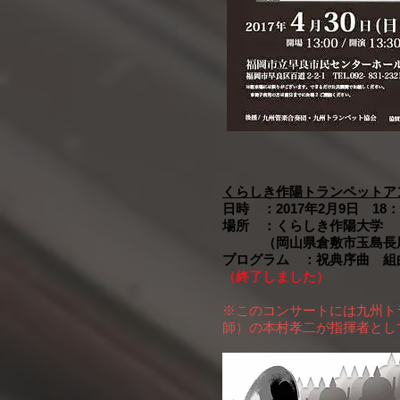
くらしき作陽トランペットア
日時 ：2017年2月9日 18：
場所 ：くらしき作陽大学
（
岡山県倉敷市玉島長尾
プログラム ：祝典序曲 組
（終了しました）
※このコンサートには九州ト
師）の本村孝二が指揮者とし