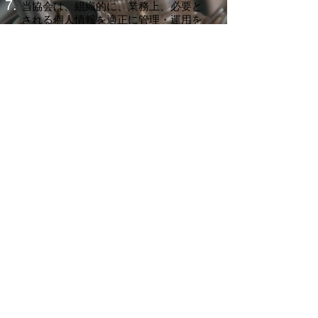
当協会は、組織的に、業務上、必要と
される個人情報を適正に管理・運用を
するための体制を構築します。
個人情報のルールを徹底させる為、研
修、教育を通じて、社員に周知徹底さ
せ、同時に個人情報の重大さを認識さ
せ、このルールを実行します。
当協会が本ポリシーを変更する場合
は、ホームページの記載または個別の
書面若しくはメール等によります。
【個人情報相談窓口】
名称：九州トランペット協会
事務局長：前田 暁
住所：
TEL/FAX：
E-mail：
〒810-0044 福岡市中央区六本松3-16-
41-103 (前田方)
kyushutrumpet@gmail.com