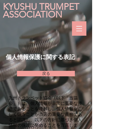
KYUSHU TRUMPET
ASSOCIATION
個人情報保護に関する表記
戻る
九州トランペット協会（以下「当協
会」）は、個人情報が非常に重要な資
産であることを理解し、個人情報を正
しく扱うことが当店の重要な責務であ
ると認識し、以下の方針に基づき個人
情報の保護に努めることを宣言しま