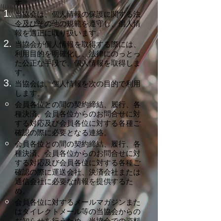
す。
当協会は、個人情報の保護に関する法
令及びその他の規範を遵守し、個人情
報を適正に取り扱います。
当協会が個人情報を取得する際には、
利用目的を明確化し、法律にのっとっ
た公正な手段で、個人情報を取得しま
す。
当協会は、個人情報を次の目的で利用
します。
会員各位との間の契約締結、履行、各
種決済、会員各位からのお問合せに対
する対応及び会員各位に対する各種ご
確認の際に必要となる連絡。
会員各位との間の契約締結、履行、各
種決済、会員各位からのお問合せに対
する対応及び会員各位に対する各種ご
確認の際に運送会社、決済会社または
通信会社に必要な情報を提供するた
め。
会員各位に対するメールマガジンまた
はダイレクトメール等の当協会からの
お知らせを行うため。当協会での資料