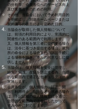
の分析等、会員各位へのサービス向上
及び業務改善のための利用。
その他、当協会において予め利用目的
を明確にし、別途ホームページまたは
契約書等の書面により定めた目的。
当協会が取得した個人情報について
は、前項の利用目的により、常識的に
関連性のある範囲内で利用します。
又、個人情報を第三者に提供する場合
は、法令に基づき提出する場合、裁判
所の命令による場合または訴訟手続に
よる場合を除き、本人の同意なしに提
供しません。
当協会は、個人情報を安全に管理し、
紛失、漏洩、改竄を防止する為、合理
的な範囲内で適正なセキュリティーを
実施します。
会員各位が、個人情報の、訂正、開
示、利用停止、削除などを求める場合
は、下記記載の個人情報窓口を通じ、
合理的な範囲内で法令にしたがって、
すみやかに対応します。