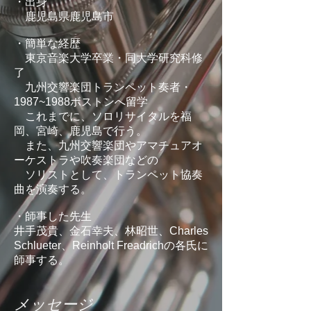
・出身
鹿児島県鹿児島市
・簡単な経歴
東京音楽大学卒業・同大学研究科修
了
九州交響楽団トランペット奏者・
1987~1988ボストンへ留学
これまでに、ソロリサイタルを福
岡、宮崎、鹿児島で行う。
また、九州交響楽団やアマチュアオ
ーケストラや吹奏楽団などの
ソリストとして、トランペット協奏
曲を演奏する。
・師事した先生
井手茂貴、金石幸夫、林昭世、Charles
Schlueter、Reinholt Freadrichの各氏に
師事する。
メッセージ