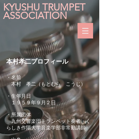
KYUSHU TRUMPET
ASSOCIATION
本村孝二プロフィール
・名前
本村 孝二（もとむら こうじ）
・生年月日
１９５９年９月２日
・所属団体
九州交響楽団トランペット奏者・く
らしき作陽大学音楽学部非常勤講師